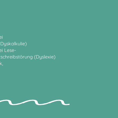
ei
Dyskalkulie)
ei Lese-
chreibstörung (Dyslexie)
k,